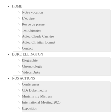
HOME
Notre vocation
L’équipe
Revue de presse
Témoignages
Adieu Claude Carrière
Adieu Christian Bonnet
Contact
DUKE ELLINGTON
Biographie
Chronolologie
Videos Duke
NOS ACTIONS
Conférences
CDs Duke inédits
Music is my Mistress
International Meeting 2023
Exposition