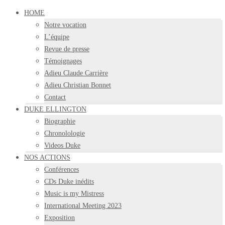
HOME
Notre vocation
L’équipe
Revue de presse
Témoignages
Adieu Claude Carrière
Adieu Christian Bonnet
Contact
DUKE ELLINGTON
Biographie
Chronolologie
Videos Duke
NOS ACTIONS
Conférences
CDs Duke inédits
Music is my Mistress
International Meeting 2023
Exposition