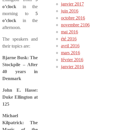
janvier 2017
o’clock
in the
juin 2016
morning to
5
octobre 2016
o’clock
in the
novembre 2106
afternoon.
mai 2016
été 2016
The speakers and
avril 2016
their topics are:
mars 2016
Bjarne Busk: The
février 2016
Stockpile – After
janvier 2016
40 years in
Denmark
John E. Hasse:
Duke Ellington at
125
Michael
Kilpatrick: The
Magic of the