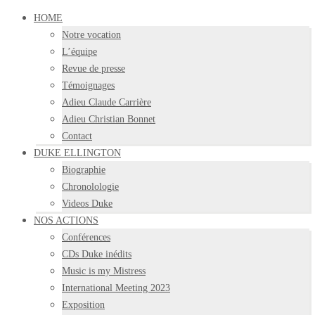
HOME
Notre vocation
L’équipe
Revue de presse
Témoignages
Adieu Claude Carrière
Adieu Christian Bonnet
Contact
DUKE ELLINGTON
Biographie
Chronolologie
Videos Duke
NOS ACTIONS
Conférences
CDs Duke inédits
Music is my Mistress
International Meeting 2023
Exposition